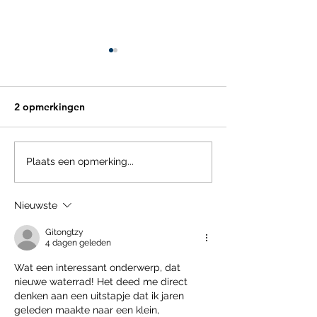
2 opmerkingen
Vitaliseren Volmolen
De 1300 jaar o
Plaats een opmerking...
Volmolen een fu
geven die past b
Nieuwste
energietransitie
Gitongtzy
4 dagen geleden
Wat een interessant onderwerp, dat 
nieuwe waterrad! Het deed me direct 
denken aan een uitstapje dat ik jaren 
geleden maakte naar een klein, 